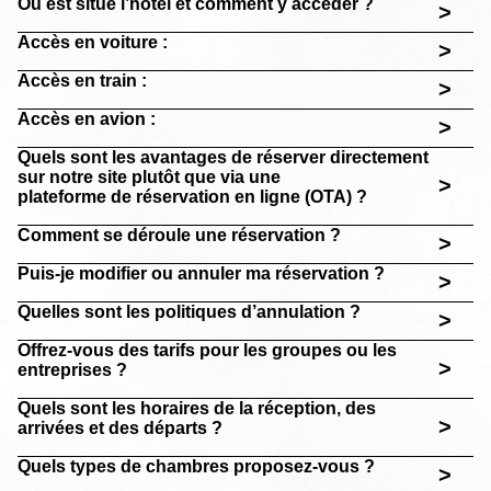
Où est situé l’hôtel et comment y accéder ?
>
Accès en voiture :
>
Accès en train :
>
Accès en avion :
>
Quels sont les avantages de réserver directement
sur notre site plutôt que via une
>
plateforme de réservation en ligne (OTA) ?
Comment se déroule une réservation ?
>
Puis-je modifier ou annuler ma réservation ?
>
Quelles sont les politiques d’annulation ?
>
Offrez-vous des tarifs pour les groupes ou les
>
entreprises ?
Quels sont les horaires de la réception, des
>
arrivées et des départs ?
Quels types de chambres proposez-vous ?
>