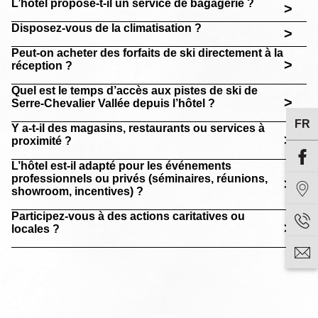
Accueil
L’hôtel propose-t-il un service de bagagerie ?
>
Disposez-vous de la climatisation ?
Hôtel & Services
>
Peut-on acheter des forfaits de ski directement à la
Chambres
>
réception ?
Bien-Être
Quel est le temps d’accès aux pistes de ski de
>
Serre-Chevalier Vallée depuis l’hôtel ?
Se divertir
FR
Y a-t-il des magasins, restaurants ou services à
>
proximité ?
Découvrir Briançon
L’hôtel est-il adapté pour les événements
professionnels ou privés (séminaires, réunions,
Séminaires et Incentives
>
showroom, incentives) ?
Offres
Participez-vous à des actions caritatives ou
>
locales ?
Photos
Situation
Actualités