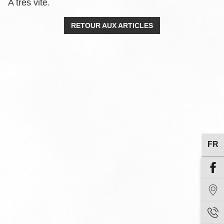
A très vite.
RETOUR AUX ARTICLES
Accueil
Hôtel & Services
Chambres
Bien-Être
Se divertir
FR
Découvrir Briançon
Séminaires et Incentives
Offres